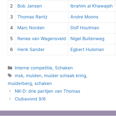
2
Bob Jansen
Ibrahim al Khawajeh
3
Thomas Rantz
Andre Moons
4
Marc Norden
Dolf Houtman
5
Renee van Wagensveld
Nigel Buitenweg
6
Henk Sander
Egbert Hulsman
Categorieën
Interne competitie
,
Schaken
Tags
msk
,
muiden
,
muider schaak kring
,
muiderberg
,
schaken
NK-D: drie partijen van Thomas
Clubavond 9/6