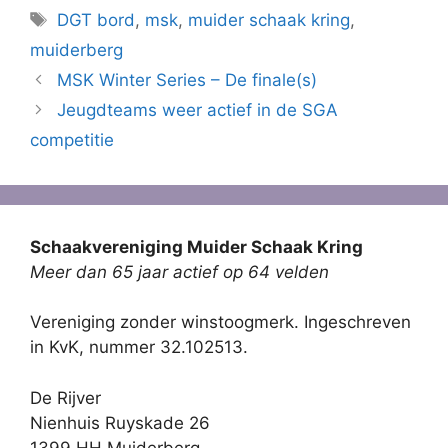
Tags
DGT bord
,
msk
,
muider schaak kring
,
muiderberg
MSK Winter Series – De finale(s)
Jeugdteams weer actief in de SGA
competitie
Schaakvereniging Muider Schaak Kring
Meer dan 65 jaar actief op 64 velden
Vereniging zonder winstoogmerk. Ingeschreven
in KvK, nummer 32.102513.
De Rijver
Nienhuis Ruyskade 26
1399 HH Muiderberg