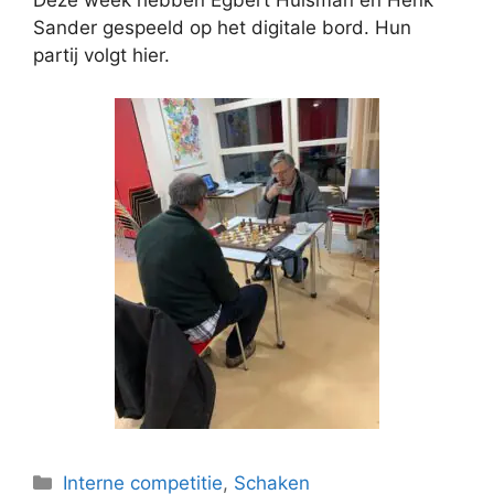
Deze week hebben Egbert Hulsman en Henk
Sander gespeeld op het digitale bord. Hun
partij volgt hier.
Categorieën
Interne competitie
,
Schaken