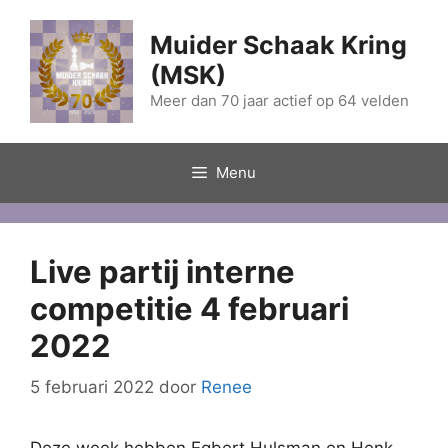
Ga
naar
Muider Schaak Kring
de
(MSK)
inhoud
Meer dan 70 jaar actief op 64 velden
Menu
Live partij interne
competitie 4 februari
2022
5 februari 2022
door
Renee