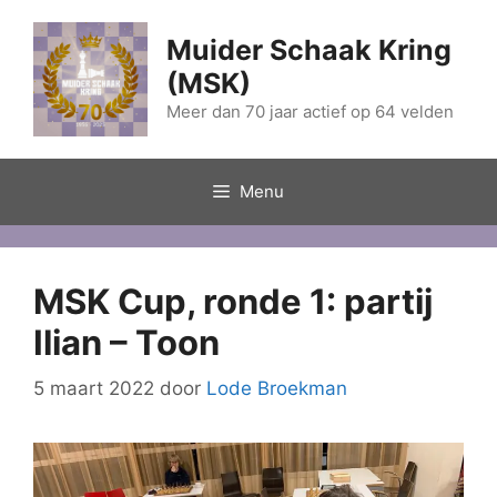
Ga
naar
Muider Schaak Kring
de
(MSK)
inhoud
Meer dan 70 jaar actief op 64 velden
Menu
MSK Cup, ronde 1: partij
Ilian – Toon
5 maart 2022
door
Lode Broekman