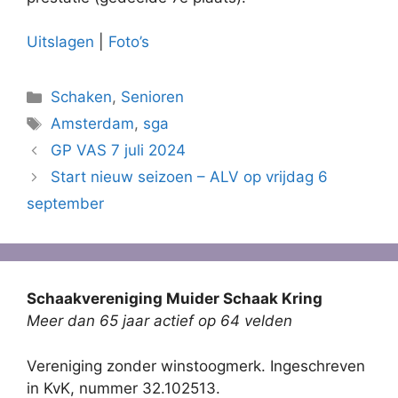
Uitslagen
|
Foto’s
Categorieën
Schaken
,
Senioren
Tags
Amsterdam
,
sga
GP VAS 7 juli 2024
Start nieuw seizoen – ALV op vrijdag 6
september
Schaakvereniging Muider Schaak Kring
Meer dan 65 jaar actief op 64 velden
Vereniging zonder winstoogmerk. Ingeschreven
in KvK, nummer 32.102513.