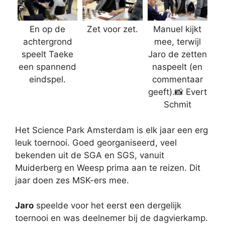
En op de
Zet voor zet.
Manuel kijkt
achtergrond
mee, terwijl
speelt Taeke
Jaro de zetten
een spannend
naspeelt (en
eindspel.
commentaar
geeft).📸 Evert
Schmit
Het Science Park Amsterdam is elk jaar een erg
leuk toernooi. Goed georganiseerd, veel
bekenden uit de SGA en SGS, vanuit
Muiderberg en Weesp prima aan te reizen. Dit
jaar doen zes MSK-ers mee.
Jaro
speelde voor het eerst een dergelijk
toernooi en was deelnemer bij de dagvierkamp.