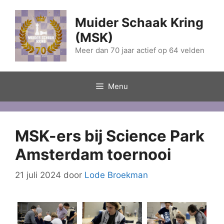
Ga
naar
Muider Schaak Kring
de
(MSK)
inhoud
Meer dan 70 jaar actief op 64 velden
Menu
MSK-ers bij Science Park
Amsterdam toernooi
21 juli 2024
door
Lode Broekman