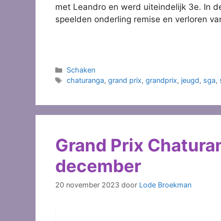
met Leandro en werd uiteindelijk 3e. In 
speelden onderling remise en verloren va
Categorieën
Schaken
Tags
chaturanga
,
grand prix
,
grandprix
,
jeugd
,
sga
,
Grand Prix Chatura
december
20 november 2023
door
Lode Broekman