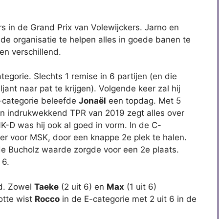
 in de Grand Prix van Volewijckers. Jarno en
e organisatie te helpen alles in goede banen te
en verschillend.
egorie. Slechts 1 remise in 6 partijen (en die
ljant naar pat te krijgen). Volgende keer zal hij
B-categorie beleefde
Jonaël
een topdag. Met 5
en indrukwekkend TPR van 2019 zegt alles over
 NK-D was hij ook al goed in vorm. In de C-
er voor MSK, door een knappe 2e plek te halen.
de Bucholz waarde zorgde voor een 2e plaats.
 6.
ld. Zowel
Taeke
(2 uit 6) en
Max
(1 uit 6)
otte wist
Rocco
in de E-categorie met 2 uit 6 in de