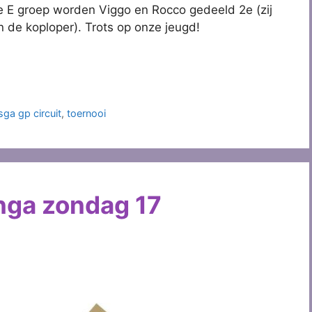
de E groep worden Viggo en Rocco gedeeld 2e (zij
n de koploper). Trots op onze jeugd!
sga gp circuit
,
toernooi
nga zondag 17