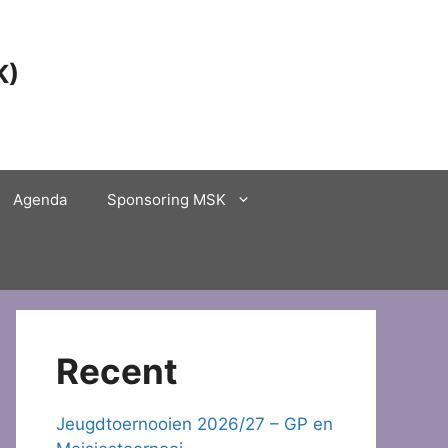
K)
Agenda
Sponsoring MSK
Recent
Jeugdtoernooien 2026/27 – GP en