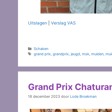
Uitslagen
|
Verslag VAS
Categorieën
Schaken
Tags
grand prix
,
grandprix
,
jeugd
,
msk
,
muiden
,
mui
Grand Prix Chaturan
18 december 2023
door
Lode Broekman