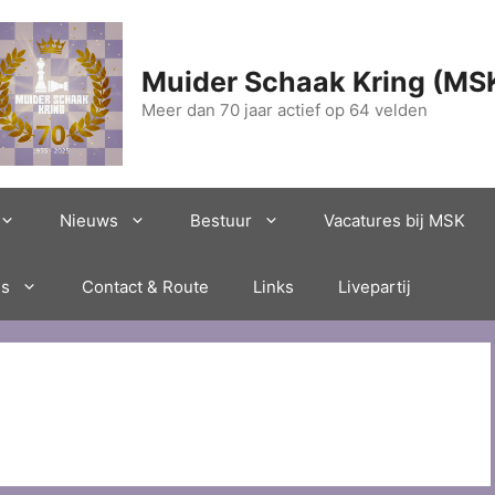
Muider Schaak Kring (MS
Meer dan 70 jaar actief op 64 velden
Nieuws
Bestuur
Vacatures bij MSK
es
Contact & Route
Links
Livepartij