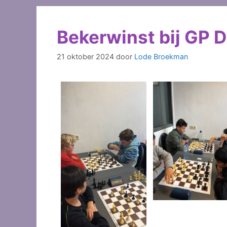
Bekerwinst bij GP D
21 oktober 2024
door
Lode Broekman