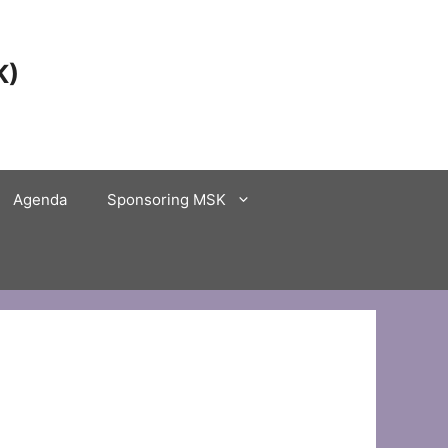
K)
Agenda
Sponsoring MSK