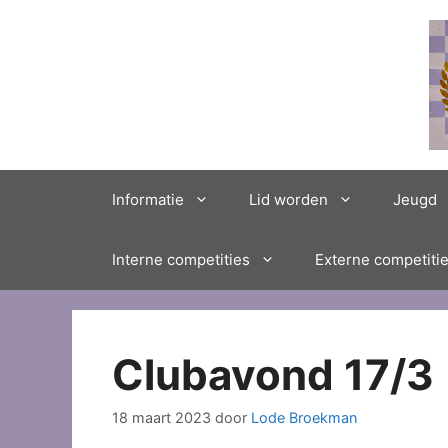
Ga
naar
de
inhoud
Informatie
Lid worden
Jeugd
Interne competities
Externe competiti
Clubavond 17/3
18 maart 2023
door
Lode Broekman