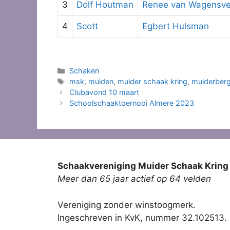
3
Dolf Houtman
Renee van Wagensve
4
Scott
Egbert Hulsman
Categorieën
Schaken
Tags
msk
,
muiden
,
muider schaak kring
,
muiderber
Clubavond 10 maart
Schoolschaaktoernooi Almere 2023
Schaakvereniging Muider Schaak Kring
Meer dan 65 jaar actief op 64 velden
Vereniging zonder winstoogmerk.
Ingeschreven in KvK, nummer 32.102513.