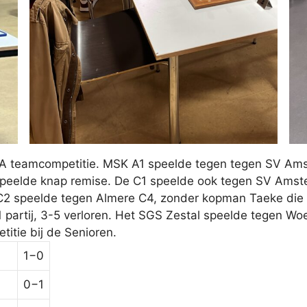
GA teamcompetitie. MSK A1 speelde tegen tegen SV Amst
 speelde knap remise. De C1 speelde ook tegen SV Amst
C2 speelde tegen Almere C4, zonder kopman Taeke die bi
 partij, 3-5 verloren. Het SGS Zestal speelde tegen Woe
titie bij de Senioren.
1−0
0−1