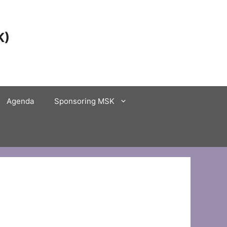
K)
Agenda
Sponsoring MSK