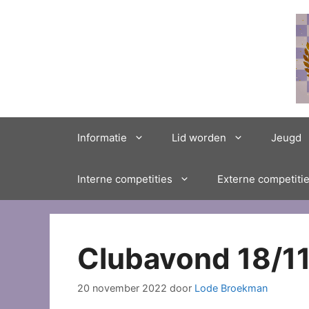
Ga
naar
de
inhoud
Informatie
Lid worden
Jeugd
Interne competities
Externe competiti
Clubavond 18/1
20 november 2022
door
Lode Broekman