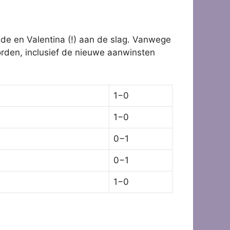
dde en Valentina (!) aan de slag. Vanwege
orden, inclusief de nieuwe aanwinsten
1−0
1−0
0−1
0−1
1−0