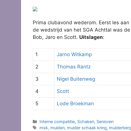
Prima clubavond wederom. Eerst les aan de
de wedstrijd van het SGA Achttal was de 
Bob, Jaro en Scott.
Uitslagen
:
1
Jarno Witkamp
2
Thomas Rantz
3
Nigel Buitenweg
4
Scott
5
Lode Broekman
Categorieën
Interne competitie
,
Schaken
,
Senioren
Tags
msk
,
muiden
,
muider schaak kring
,
muiderber