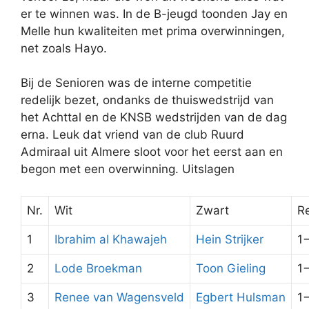
er te winnen was. In de B-jeugd toonden Jay en
Melle hun kwaliteiten met prima overwinningen,
net zoals Hayo.
Bij de Senioren was de interne competitie
redelijk bezet, ondanks de thuiswedstrijd van
het Achttal en de KNSB wedstrijden van de dag
erna. Leuk dat vriend van de club Ruurd
Admiraal uit Almere sloot voor het eerst aan en
begon met een overwinning. Uitslagen
Nr.
Wit
Zwart
Re
1
Ibrahim al Khawajeh
Hein Strijker
1
2
Lode Broekman
Toon Gieling
1
3
Renee van Wagensveld
Egbert Hulsman
1