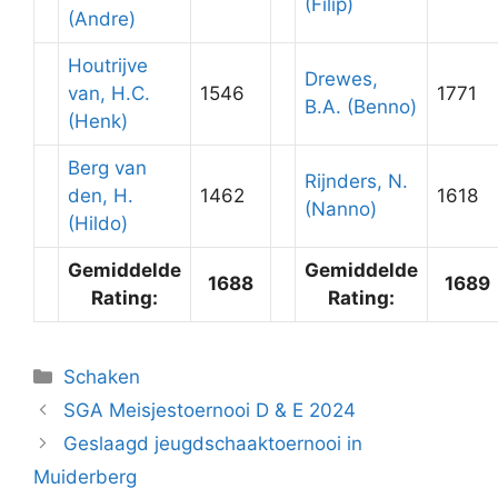
(Filip)
(Andre)
Houtrijve
Drewes,
van, H.C.
1546
1771
B.A. (Benno)
(Henk)
Berg van
Rijnders, N.
den, H.
1462
1618
(Nanno)
(Hildo)
Gemiddelde
Gemiddelde
1688
1689
Rating:
Rating:
Categorieën
Schaken
SGA Meisjestoernooi D & E 2024
Geslaagd jeugdschaaktoernooi in
Muiderberg