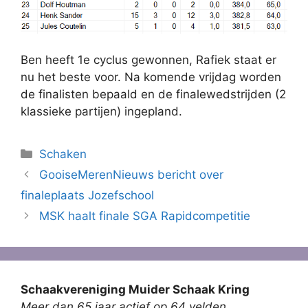
Ben heeft 1e cyclus gewonnen, Rafiek staat er
nu het beste voor. Na komende vrijdag worden
de finalisten bepaald en de finalewedstrijden (2
klassieke partijen) ingepland.
Categorieën
Schaken
GooiseMerenNieuws bericht over
finaleplaats Jozefschool
MSK haalt finale SGA Rapidcompetitie
Schaakvereniging Muider Schaak Kring
Meer dan 65 jaar actief op 64 velden