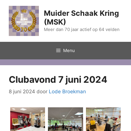
Ga
naar
Muider Schaak Kring
de
(MSK)
inhoud
Meer dan 70 jaar actief op 64 velden
Menu
Clubavond 7 juni 2024
8 juni 2024
door
Lode Broekman