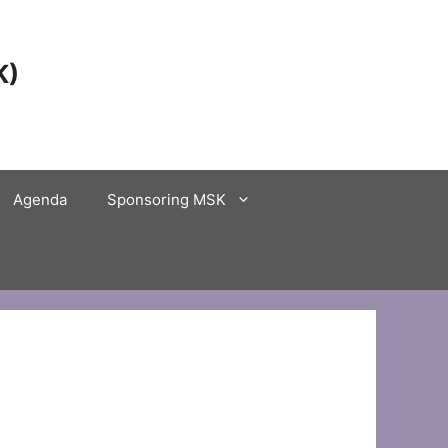
K)
Agenda
Sponsoring MSK