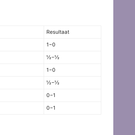
Resultaat
1−0
½−½
1−0
½−½
0−1
0−1