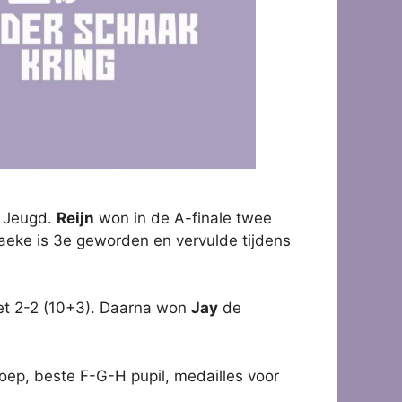
e Jeugd.
Reijn
won in de A-finale twee
 Taeke is 3e geworden en vervulde tijdens
het 2-2 (10+3). Daarna won
Jay
de
roep, beste F-G-H pupil, medailles voor