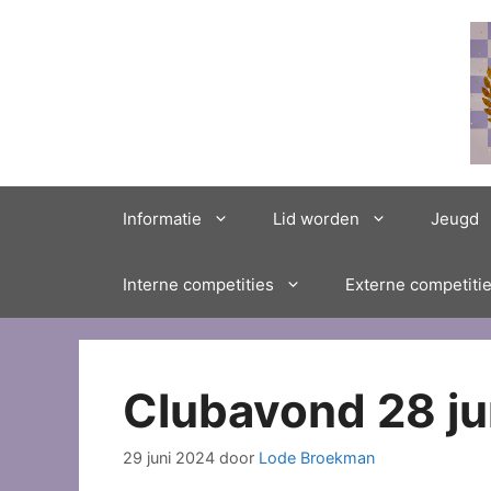
Ga
naar
de
inhoud
Informatie
Lid worden
Jeugd
Interne competities
Externe competiti
Clubavond 28 ju
29 juni 2024
door
Lode Broekman