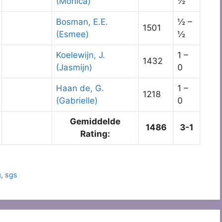
(Monica)
½
Bosman, E.E.
½ –
1501
(Esmee)
½
Koelewijn, J.
1 –
1432
(Jasmijn)
0
Haan de, G.
1 –
1218
(Gabrielle)
0
Gemiddelde
1486
3-1
Rating:
g
,
sgs