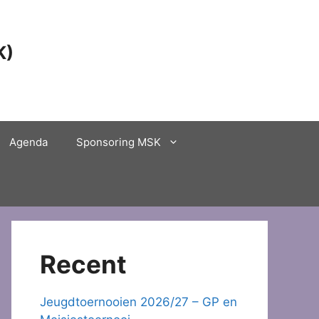
K)
Agenda
Sponsoring MSK
Recent
Jeugdtoernooien 2026/27 – GP en