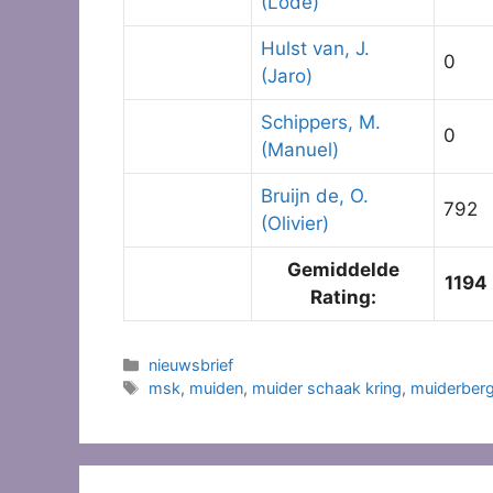
(Lode)
Hulst van, J.
0
(Jaro)
Schippers, M.
0
(Manuel)
Bruijn de, O.
792
(Olivier)
Gemiddelde
1194
Rating:
Categorieën
nieuwsbrief
Tags
msk
,
muiden
,
muider schaak kring
,
muiderber