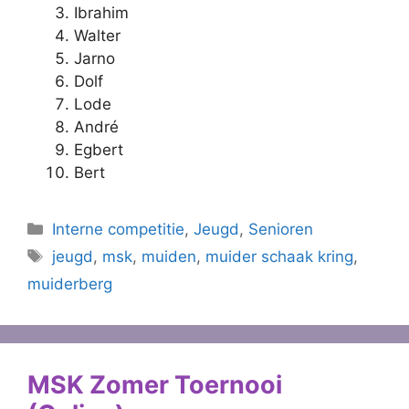
Ibrahim
Walter
Jarno
Dolf
Lode
André
Egbert
Bert
Categorieën
Interne competitie
,
Jeugd
,
Senioren
Tags
jeugd
,
msk
,
muiden
,
muider schaak kring
,
muiderberg
MSK Zomer Toernooi