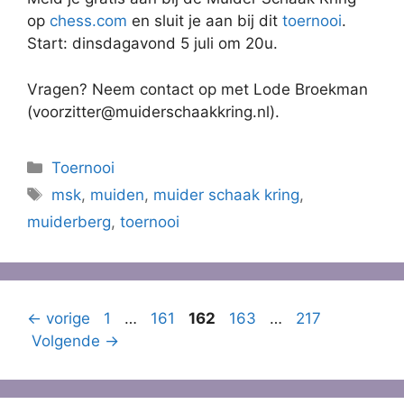
op
chess.com
en sluit je aan bij dit
toernooi
.
Start: dinsdagavond 5 juli om 20u.
Vragen? Neem contact op met Lode Broekman
(voorzitter@muiderschaakkring.nl).
Categorieën
Toernooi
Tags
msk
,
muiden
,
muider schaak kring
,
muiderberg
,
toernooi
Pagina
Pagina
Pagina
Pagina
Pagina
←
vorige
1
…
161
162
163
…
217
Volgende
→