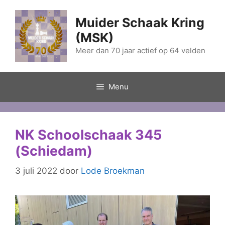
Ga
naar
Muider Schaak Kring
de
(MSK)
inhoud
Meer dan 70 jaar actief op 64 velden
Menu
NK Schoolschaak 345
(Schiedam)
3 juli 2022
door
Lode Broekman